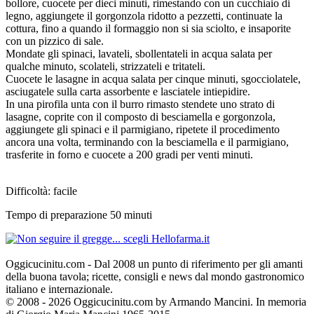
bollore, cuocete per dieci minuti, rimestando con un cucchiaio di
legno, aggiungete il gorgonzola ridotto a pezzetti, continuate la
cottura, fino a quando il formaggio non si sia sciolto, e insaporite
con un pizzico di sale.
Mondate gli spinaci, lavateli, sbollentateli in acqua salata per
qualche minuto, scolateli, strizzateli e tritateli.
Cuocete le lasagne in acqua salata per cinque minuti, sgocciolatele,
asciugatele sulla carta assorbente e lasciatele intiepidire.
In una pirofila unta con il burro rimasto stendete uno strato di
lasagne, coprite con il composto di besciamella e gorgonzola,
aggiungete gli spinaci e il parmigiano, ripetete il procedimento
ancora una volta, terminando con la besciamella e il parmigiano,
trasferite in forno e cuocete a 200 gradi per venti minuti.
Difficoltà: facile
Tempo di preparazione 50 minuti
Oggicucinitu.com - Dal 2008 un punto di riferimento per gli amanti
della buona tavola; ricette, consigli e news dal mondo gastronomico
italiano e internazionale.
© 2008 - 2026 Oggicucinitu.com by Armando Mancini. In memoria