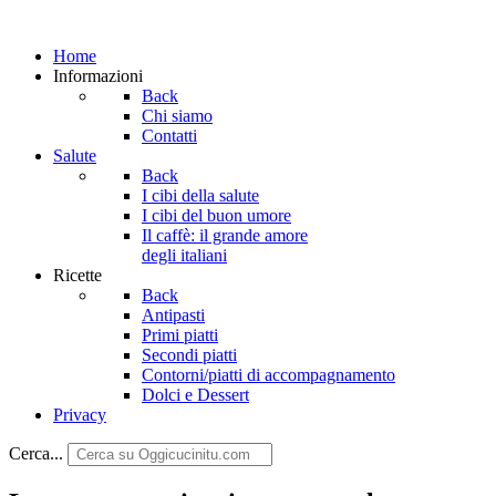
Home
Informazioni
Back
Chi siamo
Contatti
Salute
Back
I cibi della salute
I cibi del buon umore
Il caffè: il grande amore
degli italiani
Ricette
Back
Antipasti
Primi piatti
Secondi piatti
Contorni/piatti di accompagnamento
Dolci e Dessert
Privacy
Cerca...