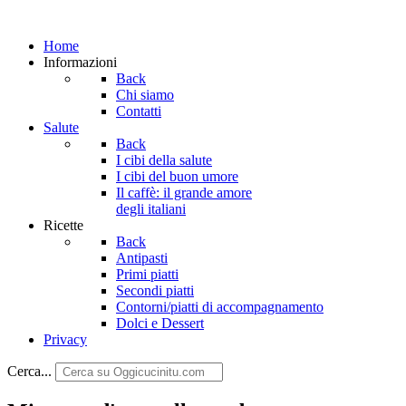
Home
Informazioni
Back
Chi siamo
Contatti
Salute
Back
I cibi della salute
I cibi del buon umore
Il caffè: il grande amore
degli italiani
Ricette
Back
Antipasti
Primi piatti
Secondi piatti
Contorni/piatti di accompagnamento
Dolci e Dessert
Privacy
Cerca...