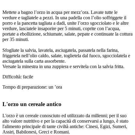
Mettete a bagno l’orzo in acqua per mezz’ora. Lavate tutte le
verdure e tagliatele a pezzi. In una padella con l’olio soffriggete il
porro e la pancetta tagliata a dadi, unite l’orzo sgocciolato e le altre
verdure, lasciatele insaporire per 5 minuti, coprite con l’acqua,
portate a ebollizione, schiumate, salate, pepate e continuate la cottura
per 35 minuti.
Sfogliate la salvia, lavatela, asciugatela, passatela nella farina,
friggetela nell’olio caldo, salate, toglietela dal fuoco, sgocciolatela e
asciugatela sulla carta assorbente.
Versate la minestra in una zuppiera e servitela con la salvia fritta.
Difficoltà: facile
Tempo di preparazione: un ’ora
L'orzo un cereale antico
L'orzo è un cereale conosciuto ed utilizzato da millenni; per il suo
alto valore nutritivo e per la capacità di conservarsi a lungo, è stato
l'alimento principale di tante civiltà antiche: Cinesi, Egizi, Sumeri,
Assiri, Babilonesi, Greci e Romani.