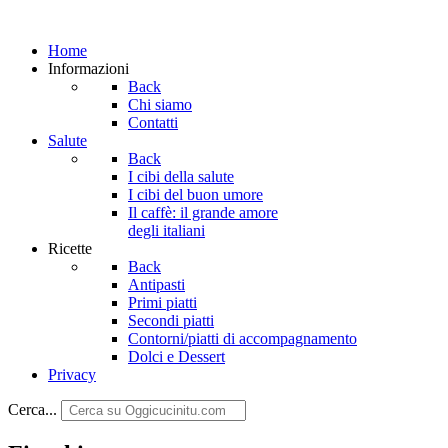
Home
Informazioni
Back
Chi siamo
Contatti
Salute
Back
I cibi della salute
I cibi del buon umore
Il caffè: il grande amore
degli italiani
Ricette
Back
Antipasti
Primi piatti
Secondi piatti
Contorni/piatti di accompagnamento
Dolci e Dessert
Privacy
Cerca...