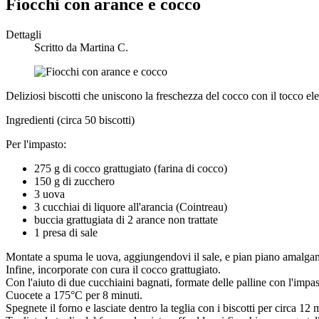
Fiocchi con arance e cocco
Dettagli
Scritto da
Martina C.
Deliziosi biscotti che uniscono la freschezza del cocco con il tocco eleg
Ingredienti (circa 50 biscotti)
Per l'impasto:
275 g di cocco grattugiato (farina di cocco)
150 g di zucchero
3 uova
3 cucchiai di liquore all'arancia (Cointreau)
buccia grattugiata di 2 arance non trattate
1 presa di sale
Montate a spuma le uova, aggiungendovi il sale, e pian piano amalgama
Infine, incorporate con cura il cocco grattugiato.
Con l'aiuto di due cucchiaini bagnati, formate delle palline con l'impa
Cuocete a 175°C per 8 minuti.
Spegnete il forno e lasciate dentro la teglia con i biscotti per circa 12